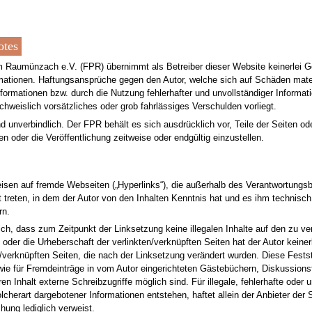
otes
 Raumünzach e.V. (FPR) übernimmt als Betreiber dieser Website keinerlei Gewä
ormationen. Haftungsansprüche gegen den Autor, welche sich auf Schäden materi
formationen bzw. durch die Nutzung fehlerhafter und unvollständiger Informa
chweislich vorsätzliches oder grob fahrlässiges Verschulden vorliegt.
und unverbindlich. Der FPR behält es sich ausdrücklich vor, Teile der Seite
n oder die Veröffentlichung zeitweise oder endgültig einzustellen.
weisen auf fremde Webseiten („Hyperlinks“), die außerhalb des Verantwortungs
ft treten, in dem der Autor von den Inhalten Kenntnis hat und es ihm technis
rn.
ich, dass zum Zeitpunkt der Linksetzung keine illegalen Inhalte auf den zu ve
 oder die Urheberschaft der verlinkten/verknüpften Seiten hat der Autor keinerl
n /verknüpften Seiten, die nach der Linksetzung verändert wurden. Diese Festst
ie für Fremdeinträge in vom Autor eingerichteten Gästebüchern, Diskussionsfo
 Inhalt externe Schreibzugriffe möglich sind. Für illegale, fehlerhafte oder 
cherart dargebotener Informationen entstehen, haftet allein der Anbieter der S
chung lediglich verweist.