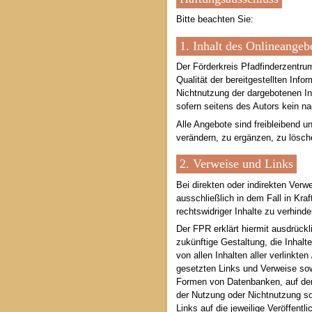
Bitte beachten Sie:
1. Inhalt des Onlineangeb
Der Förderkreis Pfadfinderzentrum
Qualität der bereitgestellten Inf
Nichtnutzung der dargebotenen In
sofern seitens des Autors kein na
Alle Angebote sind freibleibend 
verändern, zu ergänzen, zu lösche
2. Verweise und Links
Bei direkten oder indirekten Ver
ausschließlich in dem Fall in Kra
rechtswidriger Inhalte zu verhinde
Der FPR erklärt hiermit ausdrückl
zukünftige Gestaltung, die Inhalte
von allen Inhalten aller verlinkte
gesetzten Links und Verweise sow
Formen von Datenbanken, auf deren
der Nutzung oder Nichtnutzung sol
Links auf die jeweilige Veröffentli