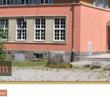
um
tner