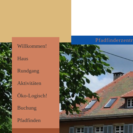
Pfadfinderzen
Willkommen!
Haus
Rundgang
Aktivitäten
Öko-Logisch!
Buchung
Pfadfinden