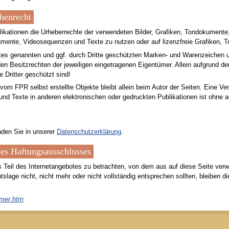
henrecht
ublikationen die Urheberrechte der verwendeten Bilder, Grafiken, Tondokumen
okumente, Videosequenzen und Texte zu nutzen oder auf lizenzfreie Grafiken
otes genannten und ggf. durch Dritte geschützten Marken- und Warenzeichen
en Besitzrechten der jeweiligen eingetragenen Eigentümer. Allein aufgrund de
 Dritter geschützt sind!
, vom FPR selbst erstellte Objekte bleibt allein beim Autor der Seiten. Eine Ve
d Texte in anderen elektronischen oder gedruckten Publikationen ist ohne 
den Sie in unserer
Datenschutzerklärung
.
ses Haftungsausschlusses
s Teil des Internetangebotes zu betrachten, von dem aus auf diese Seite verw
slage nicht, nicht mehr oder nicht vollständig entsprechen sollten, bleiben di
imer.htm