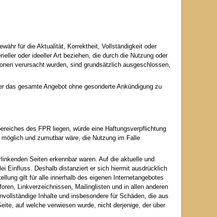
hr für die Aktualität, Korrektheit, Vollständigkeit oder
eller oder ideeller Art beziehen, die durch die Nutzung oder
tionen verursacht wurden, sind grundsätzlich ausgeschlossen,
n oder das gesamte Angebot ohne gesonderte Ankündigung zu
bereiches des FPR liegen, würde eine Haftungsverpflichtung
ch möglich und zumutbar wäre, die Nutzung im Falle
rlinkenden Seiten erkennbar waren. Auf die aktuelle und
ei Einfluss. Deshalb distanziert er sich hiermit ausdrücklich
ellung gilt für alle innerhalb des eigenen Internetangebotes
ren, Linkverzeichnissen, Mailinglisten und in allen anderen
unvollständige Inhalte und insbesondere für Schäden, die aus
eite, auf welche verwiesen wurde, nicht derjenige, der über