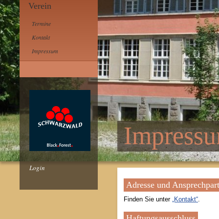
Verein
Termine
Kontakt
Impressum
Impress
Login
Adresse und Ansprechpar
Finden Sie unter
„Kontakt“
.
Haftungsausschluss